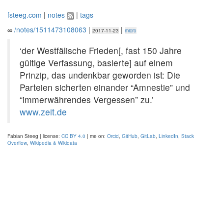
fsteeg.com
|
notes
|
tags
∞
/notes/1511473108063
|
|
2017-11-23
micro
‘der Westfälische Frieden[, fast 150 Jahre
gültige Verfassung, basierte] auf einem
Prinzip, das undenkbar geworden ist: Die
Parteien sicherten einander “Amnestie” und
“immerwährendes Vergessen” zu.’
www.zeit.de
Fabian Steeg | license:
CC BY 4.0
| me on:
Orcid
,
GitHub
,
GitLab
,
LinkedIn
,
Stack
Overflow
,
Wikipedia & Wikidata