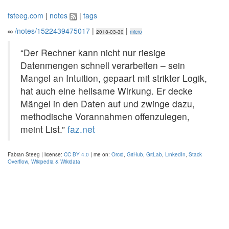
fsteeg.com
|
notes
|
tags
∞
/notes/1522439475017
|
|
2018-03-30
micro
“Der Rechner kann nicht nur riesige
Datenmengen schnell verarbeiten – sein
Mangel an Intuition, gepaart mit strikter Logik,
hat auch eine heilsame Wirkung. Er decke
Mängel in den Daten auf und zwinge dazu,
methodische Vorannahmen offenzulegen,
meint List.”
faz.net
Fabian Steeg | license:
CC BY 4.0
| me on:
Orcid
,
GitHub
,
GitLab
,
LinkedIn
,
Stack
Overflow
,
Wikipedia & Wikidata