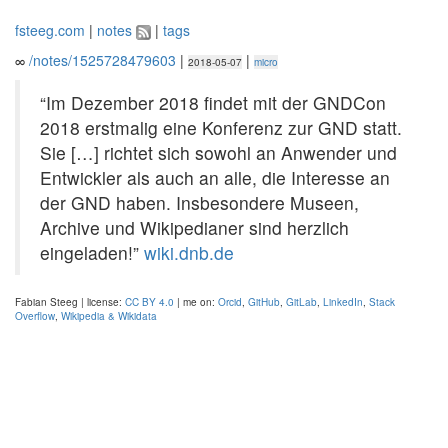
fsteeg.com
|
notes
|
tags
∞
/notes/1525728479603
|
|
2018-05-07
micro
“Im Dezember 2018 findet mit der GNDCon
2018 erstmalig eine Konferenz zur GND statt.
Sie […] richtet sich sowohl an Anwender und
Entwickler als auch an alle, die Interesse an
der GND haben. Insbesondere Museen,
Archive und Wikipedianer sind herzlich
eingeladen!”
wiki.dnb.de
Fabian Steeg | license:
CC BY 4.0
| me on:
Orcid
,
GitHub
,
GitLab
,
LinkedIn
,
Stack
Overflow
,
Wikipedia & Wikidata