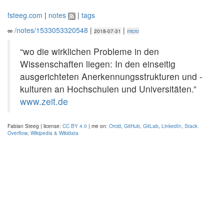
fsteeg.com
|
notes
|
tags
∞
/notes/1533053320548
|
|
2018-07-31
micro
“wo die wirklichen Probleme in den
Wissenschaften liegen: In den einseitig
ausgerichteten Anerkennungsstrukturen und -
kulturen an Hochschulen und Universitäten.”
www.zeit.de
Fabian Steeg | license:
CC BY 4.0
| me on:
Orcid
,
GitHub
,
GitLab
,
LinkedIn
,
Stack
Overflow
,
Wikipedia & Wikidata