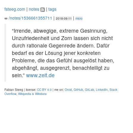
fsteeg.com
|
notes
|
tags
∞
/notes/1536661355711
|
|
2018-09-11
micro
“Irrende, abwegige, extreme Gesinnung,
Unzufriedenheit und Zorn lassen sich nicht
durch rationale Gegenrede ändern. Dafür
bedarf es der Lösung jener konkreten
Probleme, die das Gefühl ausgelöst haben,
abgehängt, ausgegrenzt, benachteiligt zu
sein.”
www.zeit.de
Fabian Steeg | license:
CC BY 4.0
| me on:
Orcid
,
GitHub
,
GitLab
,
LinkedIn
,
Stack
Overflow
,
Wikipedia & Wikidata