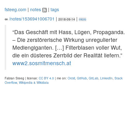
fsteeg.com
|
notes
|
tags
∞
/notes/1536941006701
|
|
2018-09-14
micro
“Das Geschäft mit Hass, Lügen, Propaganda.
– Die zerstörerische Wirkung unregulierter
Mediengiganten. […] Filterblasen voller Wut,
die ein düsteres Zerrbild der Realität liefern.”
www2.sosmitmensch.at
Fabian Steeg | license:
CC BY 4.0
| me on:
Orcid
,
GitHub
,
GitLab
,
LinkedIn
,
Stack
Overflow
,
Wikipedia & Wikidata