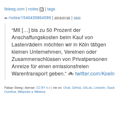
fsteeg.com
|
notes
|
tags
∞
/notes/1546435864589
|
|
2019-01-02
micro
“Mit […] bis zu 50 Prozent der
Anschaffungskosten beim Kauf von
Lastenrädern möchten wir in Köln tätigen
kleinen Unternehmen, Vereinen oder
Zusammenschlüssen von Privatpersonen
Anreize für einen emissionsfreien
Warentransport geben.” 🚲
twitter.com/Koeln
Fabian Steeg | license:
CC BY 4.0
| me on:
Orcid
,
GitHub
,
GitLab
,
LinkedIn
,
Stack
Overflow
,
Wikipedia & Wikidata