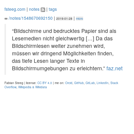
fsteeg.com
|
notes
|
tags
∞
/notes/1548670692150
|
|
2019-01-28
micro
“Bildschirme und bedrucktes Papier sind als
Lesemedien nicht gleichwertig […] Da das
Bildschirmlesen weiter zunehmen wird,
müssen wir dringend Möglichkeiten finden,
das tiefe Lesen langer Texte in
Bildschirmumgebungen zu erleichtern.”
faz.net
Fabian Steeg | license:
CC BY 4.0
| me on:
Orcid
,
GitHub
,
GitLab
,
LinkedIn
,
Stack
Overflow
,
Wikipedia & Wikidata