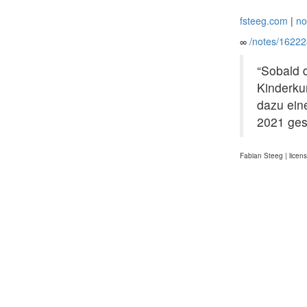
fsteeg.com
|
no
∞
/notes/1622
“Sobald 
Kinderkur
dazu ein
2021 gest
Fabian Steeg | licen