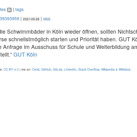
tes
|
tags
239393959
|
|
2021-05-28
micro
die Schwimmbäder in Köln wieder öffnen, sollten Nichts
se schnellstmöglich starten und Priorität haben. GUT Kö
e Anfrage im Ausschuss für Schule und Weiterbildung am
ellt.”
GUT Köln
se:
CC BY 4.0
| me on:
Orcid
,
GitHub
,
GitLab
,
LinkedIn
,
Stack Overflow
,
Wikipedia & Wikidata