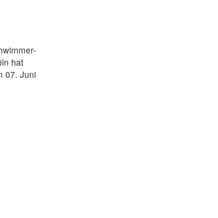
chwimmer-
ln hat
 07. Juni