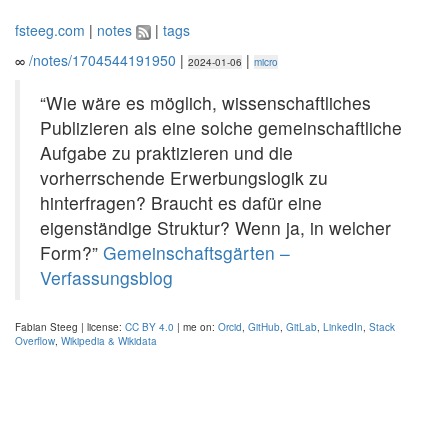
fsteeg.com
|
notes
|
tags
∞
/notes/1704544191950
|
|
2024-01-06
micro
“Wie wäre es möglich, wissenschaftliches
Publizieren als eine solche gemeinschaftliche
Aufgabe zu praktizieren und die
vorherrschende Erwerbungslogik zu
hinterfragen? Braucht es dafür eine
eigenständige Struktur? Wenn ja, in welcher
Form?”
Gemeinschaftsgärten –
Verfassungsblog
Fabian Steeg | license:
CC BY 4.0
| me on:
Orcid
,
GitHub
,
GitLab
,
LinkedIn
,
Stack
Overflow
,
Wikipedia & Wikidata